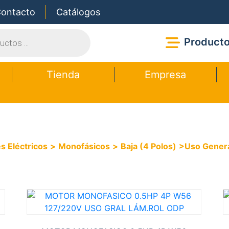
ontacto
Catálogos
ductos
Product
Tienda
Empresa
s Eléctricos
>
Monofásicos
>
Baja (4 Polos)
>Uso Gener