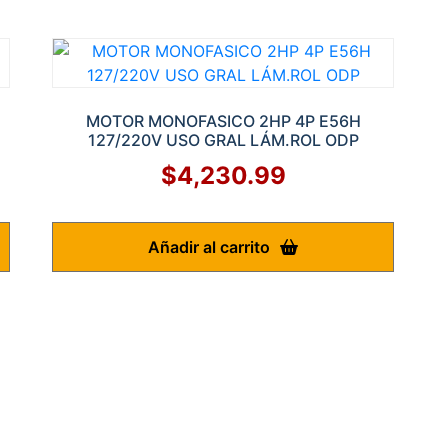
MOTOR MONOFASICO 2HP 4P E56H
127/220V USO GRAL LÁM.ROL ODP
$
4,230.99
Añadir al carrito
Nosotros
T
Productos
In