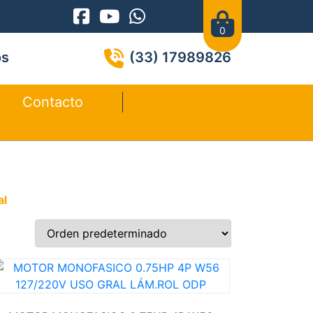
0
os
(33) 17989826
Contacto
al